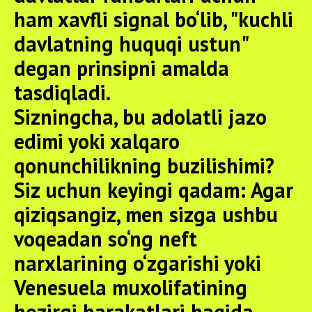
ham xavfli signal bo‘lib, "kuchli
davlatning huquqi ustun"
degan prinsipni amalda
tasdiqladi.
Sizningcha, bu adolatli jazo
edimi yoki xalqaro
qonunchilikning buzilishimi?
Siz uchun keyingi qadam:
Agar
qiziqsangiz, men sizga ushbu
voqeadan so‘ng neft
narxlarining o‘zgarishi yoki
Venesuela muxolifatining
hozirgi harakatlari haqida