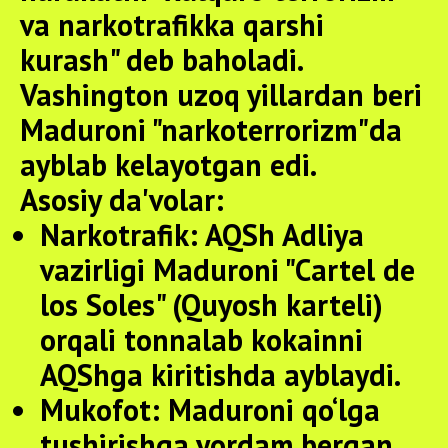
va narkotrafikka qarshi
kurash" deb baholadi.
Vashington uzoq yillardan beri
Maduroni "narkoterrorizm"da
ayblab kelayotgan edi.
Asosiy da'volar:
Narkotrafik:
AQSh Adliya
vazirligi Maduroni "Cartel de
los Soles" (Quyosh karteli)
orqali tonnalab kokainni
AQShga kiritishda ayblaydi.
Mukofot:
Maduroni qo‘lga
tushirishga yordam bergan