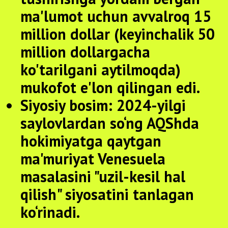
ma'lumot uchun avvalroq 15
million dollar (keyinchalik 50
million dollargacha
ko'tarilgani aytilmoqda)
mukofot e'lon qilingan edi.
Siyosiy bosim:
2024-yilgi
saylovlardan so‘ng AQShda
hokimiyatga qaytgan
ma'muriyat Venesuela
masalasini "uzil-kesil hal
qilish" siyosatini tanlagan
ko‘rinadi.