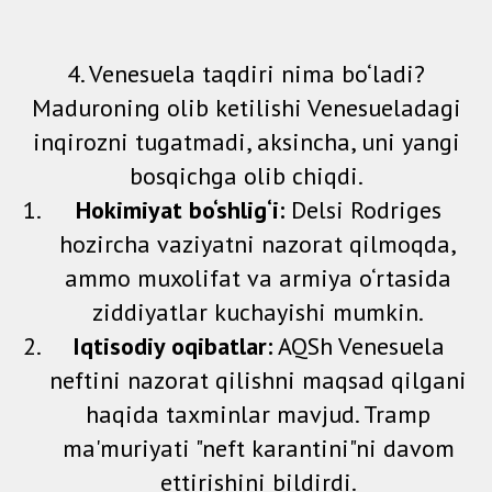
4. Venesuela taqdiri nima bo‘ladi?
Maduroning olib ketilishi Venesueladagi
inqirozni tugatmadi, aksincha, uni yangi
bosqichga olib chiqdi.
Hokimiyat bo‘shlig‘i:
Delsi Rodriges
hozircha vaziyatni nazorat qilmoqda,
ammo muxolifat va armiya o‘rtasida
ziddiyatlar kuchayishi mumkin.
Iqtisodiy oqibatlar:
AQSh Venesuela
neftini nazorat qilishni maqsad qilgani
haqida taxminlar mavjud. Tramp
ma'muriyati "neft karantini"ni davom
ettirishini bildirdi.