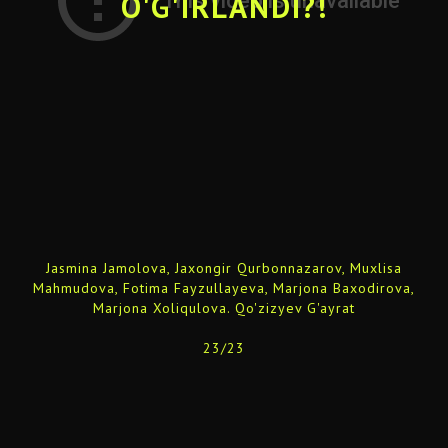
O'G'IRLANDI?!
Jasmina Jamolova, Jaxongir Qurbonnazarov, Muxlisa
Mahmudova, Fotima Fayzullayeva, Marjona Baxodirova,
Marjona Xoliqulova. Qo'zizyev G'ayrat
23/23