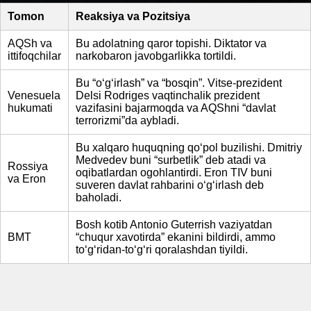
Tomon
Reaksiya va Pozitsiya
AQSh va
Bu adolatning qaror topishi. Diktator va
ittifoqchilar
narkobaron javobgarlikka tortildi.
Bu “o‘g‘irlash” va “bosqin”. Vitse-prezident
Venesuela
Delsi Rodriges vaqtinchalik prezident
hukumati
vazifasini bajarmoqda va AQShni “davlat
terrorizmi”da aybladi.
Bu xalqaro huquqning qo‘pol buzilishi. Dmitriy
Medvedev buni “surbetlik” deb atadi va
Rossiya
oqibatlardan ogohlantirdi. Eron TIV buni
va Eron
suveren davlat rahbarini o‘g‘irlash deb
baholadi.
Bosh kotib Antonio Guterrish vaziyatdan
BMT
“chuqur xavotirda” ekanini bildirdi, ammo
to‘g‘ridan-to‘g‘ri qoralashdan tiyildi.