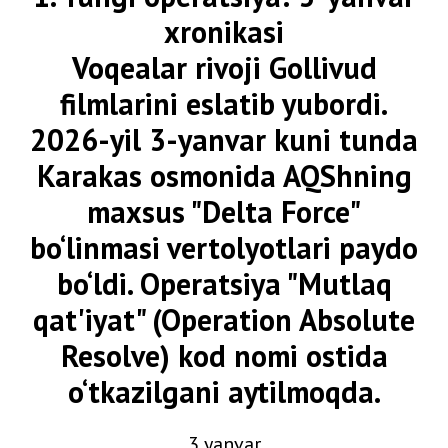
xronikasi
Voqealar rivoji Gollivud
filmlarini eslatib yubordi.
2026-yil 3-yanvar kuni tunda
Karakas osmonida AQShning
maxsus "Delta Force"
bo‘linmasi vertolyotlari paydo
bo‘ldi. Operatsiya "Mutlaq
qat'iyat" (Operation Absolute
Resolve) kod nomi ostida
o‘tkazilgani aytilmoqda.
3 yanvar