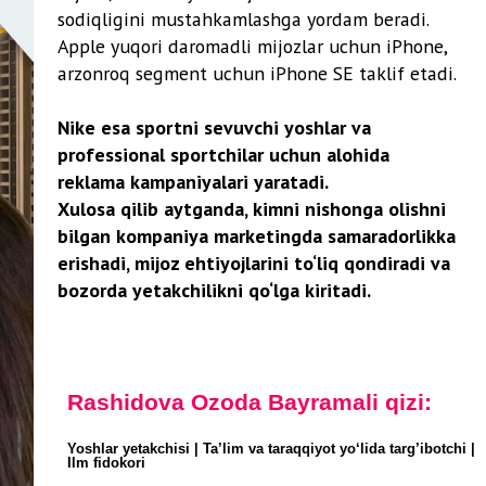
 kompaniya marketingda samaradorlikka
i, mijoz ehtiyojlarini to‘liq qondiradi va
 yetakchilikni qo‘lga kiritadi.
idova Ozoda Bayramali qizi:
 yetakchisi | Ta’lim va taraqqiyot yo‘lida targ’ibotchi |
okori
ni inson umriga taqqoslash mumkin — ikkalasi ham
bir marta sinsa, uni qayta avvalgiday holatga keltirib
ir parcha qog‘ozga qiyos qilsak ham bo‘ladi: qog‘oz
 ishonch ham shunday — bir yirtilsa, bir sinsa, endi u
dishlarni ham ishlatishdan qaytarganlar. Demak,
i qayta ishlatish, qayta ishonish deyarli