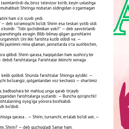
gda asragin. Bilib-bilmay qilgan gunohlarini
h. Uni ikki farishta kutib olibdi va: —
imni nima qilaman, jannatlarda o‘ta xushbichim,
i. Shirin qarasa, haqiqatdan ham xushro‘y bir
rishtalarga. Farishtalar ikkinchi xonaga
libdi. Shunda farishtalar Shiringa aytdiki: —
‘lsangiz, qolganlaridan voz kechasiz — shartimiz
bashara bir mahluq unga qarab tirjayib
 farishtalarga yuzlanib: — Buncha qo‘rqinchli!
ning oyog‘iga yolvora boshlabdi.
di.
sa... — Shirin, tursanchi, ertalab bo‘ldi axir, —
in? — deb quchoqladi Samar ham.
k edi.
Rushana
ika va ommaviy kommunikatsiyalar