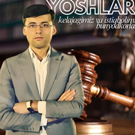
AHM
MAX
Yurist 
targ‘ib
mmo bu yo‘lning boshlanish nuqtasi har doim
bugun
dir.
r esa orzulari sari qadam tashlaydi. Farq esa shunda
ngi kuningning sarmoyasidir. Bugun harakat qilgan
kazsang, ertangi kunda “kech bo‘ldi” degan so‘z
aqiyatli, baxtli, komil inson bo‘lishini orzu qiladi.
r sen uchun tunlari bedor bo‘lishgan, hayotning
hni istaydi. Shuning uchun bugun o‘qishga, ilmga,
orzulari hamdir. Sen ular uchun faxr manbai
hasi avvalo
o‘ziga ishonish
dan boshlagan. Ishonch
ring qanchalik katta bo‘lmasin, ularni amalga
, balki o‘rganish imkoniyatidir. O‘ziga ishongan inson
‘laganlar bor. Ular uchun ham, o‘zing uchun ham