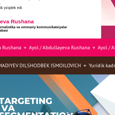
Concen
e’tibor
Ayol / Abdullayeva Rushana
Ayol / Abdullayeva R
mijozla
To‘g‘ri
tejash,
ILSHODBEK ISMOILOVICH
Yuridik kadrlarni qayt
sodiql
Apple 
arzonr
Nike e
profes
reklam
Xulosa