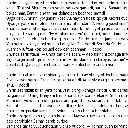
qo‘ydi va tepaga qarab: “Ey Allohim, umr yo‘ldoshimni, bolalarimni o‘z panohin
kechirgin”, — deb o‘zicha duo qilib qo‘ydi. Shirin tushida jannatlarda yurganmis
Yoningizga xo‘jayiningizni olib kelaylikmi? — debdi. Shunda Shirin: — Xo‘jayin
xushro‘y juftlar ko‘p bo‘ladi deb eshitganman, — debdi.
Shunda farishtalar: — Unda tanlov sizdan, — deb birinchi xonaga ishora qilibd
yigit turganmish qarshisida. Shirin: — Bundan ham chiroylisi bormi? — debdi fa
boshlabdi. Qarasa, birinchisidan ham xushbichim ekan bunisi.
Shirin shu alfozda yaxshidan yaxshisini tanlay olmay, oltinchi xonaga kelib qo
Sizni ixtiyoringizda faqat oxirgi xona qoldi. Agar siz oxirgisini ko‘rmoqchi bo
shu, — debdi.
Shirin sabrsizlik bilan yettinchi, ya’ni oxirgi xonaga kiribdi. Kirib qarasa, bad
turganmish. Uning tirjayishi ham shunchalik xunuk ekanki, Shirin qo‘rqqanidan
Meni umr yo‘ldoshim oldiga qaytaringlar, iltimos sizlardan! — deb farishtalar
Farishtalar esa: — Tanlovni siz qildingiz, biz emas, — deb ko‘zdan g‘ayib bo‘lib
Shunda orqasidan kimdir: — Shirin! — deb chaqira boshlabdi.
Shirin qo‘rqqanidan uyg‘onib ketdi. — Hayriya, tush ekan... — deb qarshisiga qara
deb qarshisida Samar qarab turibdi.
Samarga qaradiyu, quchoqlab yig‘lab yubordi. — Yomon tush ko‘rdingmi, Shir
Shirinning labidan: — Meni kechiring... — degan ovoz ohista yangradi.
Samar baribir eshitmadi. Bu holatda Samar uchun ulardan baxtli juftlik yo‘qde
Abdullayeva 
O‘zbekiston Jurnalist
universiteti talabasi
Ayol