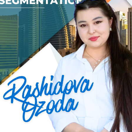
bilgan
erishad
bozorda
Rash
Yoshlar
Ilm fid
Ishonch — bu tuyg‘u odamda bir marta bo‘ladi.
Go‘yo umrdek. Axir inson hayoti ham bir marta beriladi. Menimcha, chin ishonch
qaytarilmaydi. Ishonchni bir shisha idishga o‘xshatish mumkin. Chunki shisha idish 
bo‘lmaydi. Har qancha urinsangiz ham, uning sinig‘i, yorig‘i, izi qoladi. Yoki uni b
yirtilsa, yelimlab qo‘yish mumkin, lekin izlari baribir ko‘rinib turadi. Shuning uchun
ilgari bo‘lgan shaklida qaytmaydi.
Payg‘ambar alayhis-salom singan idishlarnigina emas, balki yoni uchgan i
ishonchni biz bevosita idishga qiyoslar ekanmiz, bir marta singan ishonchn