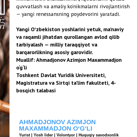
ADJONOV AZIMJON
AMMADJON O‘G‘LI
| Yosh lider | Volontyor | Huquqiy savodxonlik
otchisi