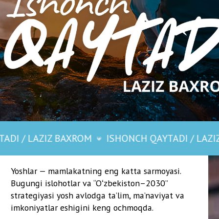
Yoshlar — mamlakatning eng katta sarmoyasi.
Bugungi islohotlar va “Oʻzbekiston–2030”
strategiyasi yosh avlodga ta’lim, ma’naviyat va
imkoniyatlar eshigini keng ochmoqda.
Ammo qonun va dasturlarning mazmuni bilan
birga ularning hayotga tatbiqi muhim: amaliy
natija har bir yoshning hayotida sezilishi
shart.
Kitob va ma’rifat — yoshlarni vatanparvarlik,
axloqiy fazilat va milliy g‘ururga yetaklaydi;
 BAXROM
ISHONCH QAYTADI / LAZIZ BAXROM
raqamli bilimlar esa ularni global raqobatga
tayyorlaydi.
Oliy ta’limda tyutorlik tizimi, psixolog va
tarbiyachi-pedagoglarning kengaytirilishi,
profilaktika inspektorlari joriy etilishi — bular
yoshlar muammolarini erta aniqlash va hal