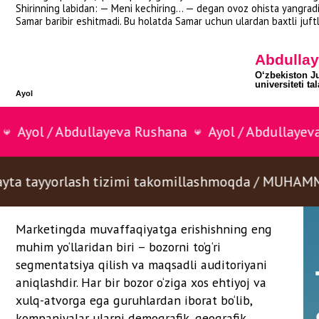
Marketingda muvaffaqiyatga erishishning eng
muhim yo‘llaridan biri – bozorni to‘g‘ri
ullayeva Rushana
Ayol / Abdullayeva Rushana
segmentatsiya qilish va maqsadli auditoriyani
aniqlashdir. Har bir bozor o‘ziga xos ehtiyoj va
xulq-atvorga ega guruhlardan iborat bo‘lib,
rlash tizimi takomillashmoqda / MUHAMMADIYEV D
kompaniyalar ularni demografik, geografik,
psixografik yoki xulq-atvoriy ko‘rsatkichlarga
qarab ajratadi. Bu jarayon mahsulot va
xizmatlarni aniq guruhlarga moslashtirish
imkonini beradi.
Segmentatsiyadan keyin targeting bosqichi
keladi – ya’ni kompaniya eng foydali guruhni
tanlab, marketingni aynan ularga qaratadi.