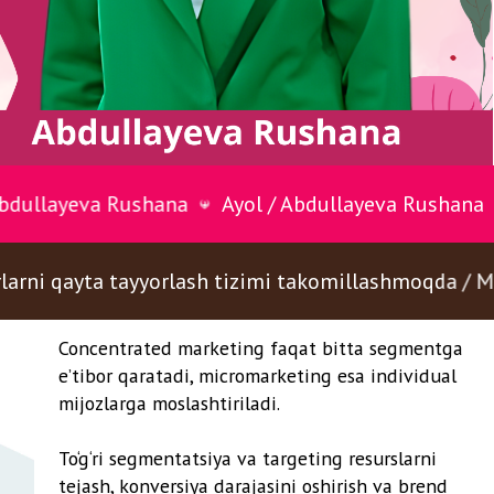
trated marketing faqat bitta segmentga
 qaratadi, micromarketing esa individual
ushana
Ayol / Abdullayeva Rushana
Ayol / Abd
rga moslashtiriladi.
 segmentatsiya va targeting resurslarni
 konversiya darajasini oshirish va brend
a tayyorlash tizimi takomillashmoqda / MUHAMMA
igini mustahkamlashga yordam beradi.
yuqori daromadli mijozlar uchun iPhone,
oq segment uchun iPhone SE taklif etadi.
sa sportni sevuvchi yoshlar va
sional sportchilar uchun alohida
a kampaniyalari yaratadi.
 qilib aytganda, kimni nishonga olishni