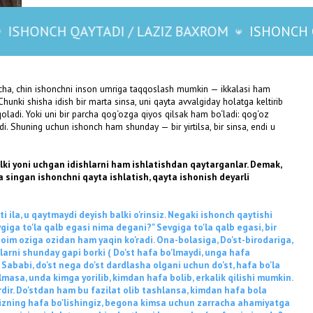
deyish balki o'rinsiz. Negaki ishonch qaytishi
YTADI / LAZIZ BAXROM
ISHONCH QAYTADI / L
asi nima degani?" Sevgiga to'la qalb egasi, bir
 ham yaqin ko'radi. Ona-bolasiga, Do'st-birodariga,
 borki ( Do'st hafa bo'lmaydi, unga hafa
ga do'st dardlasha olgani uchun do'st, hafa bo'la
yorilib, kimdan hafa bolib, erkalik qilishi mumkin.
bu fazilat olib tashlansa, kimdan hafa bola
ishingiz, begona kimsa uchun zarracha ahamiyatga
tursa, chin dostlarni begonalardan farqi nimada?
lgan insondir. Axir yordamni hamma ham yaxshi
kadosh tutgan inson — haqiqiy do‘stdir.
ar muhabbati ila albatta qaytadi. Muhabbat
un holiga keltira oladi.
EV LAZIZBEK BAXROMOVICH
o‘lida ulg‘ayayotgan yosh lider