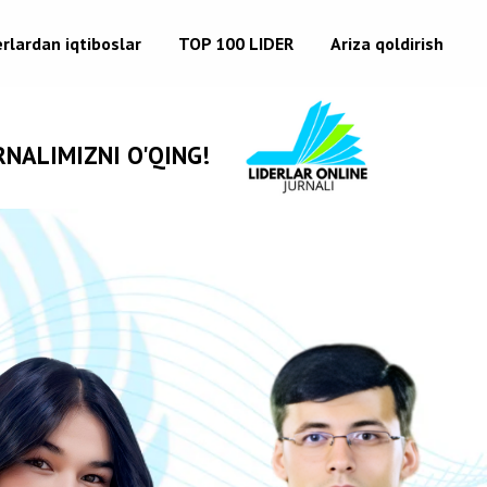
erlardan iqtiboslar
TOP 100 LIDER
Ariza qoldirish
 O'QING!