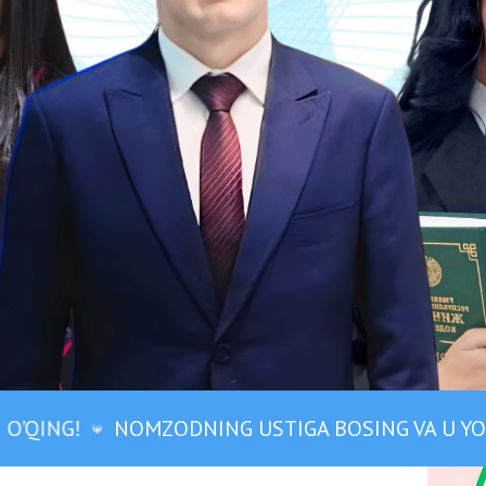
irdi-da, biroz televizor ko‘rib, keyin uxlashga
bati Shiringa nisbatan oldingidan o‘zgarmagan
OMZODNING USTIGA BOSING VA U YOZGAN MAQOL
 o‘zi suvib yedi.
‘ramoqchi bo‘ldi. Shirin esa teskari yotib oldi.
: “Tobi qochdimikan yoki?” — deb xavotirlanib