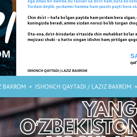
Shu bil
kengro
ma’navi
Global
immunit
quvvatl
— yang
Yangi 
va raq
tarbiya
barqaro
ISHONCH QAYTADI / LAZIZ BAXROM
ISHONCH QA
Mualli
o‘g‘li
Toshke
Magistr
bosqic