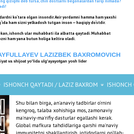
an birga, an’anaviy tadbirlar o‘rnini
q, talaba xohishiga mos, zamonaviy
y-ma’rifiy dasturlar egallashi kerak.
 mafkura tahdidlariga qarshi ma’naviy
etni shakllantirish, iqtidorlarni qo‘llab-
ash va amaliy ko‘nikmalarni rivojlantirish
i renessansning poydevorini yaratadi.
Oʻzbekiston yoshlarini yetuk, ma’naviy
amli jihatdan qurollangan avlod qilib
lash — milliy taraqqiyot va
rlikning asosiy garovidir.
YTADI / LAZIZ BAXROM
ISHONCH QAYTADI / L
f: Ahmadjonov Azimjon Maxammadjon
nt Davlat Yuridik Universiteti,
atura va Sirtqi ta’lim fakulteti, 4-
h talabasi